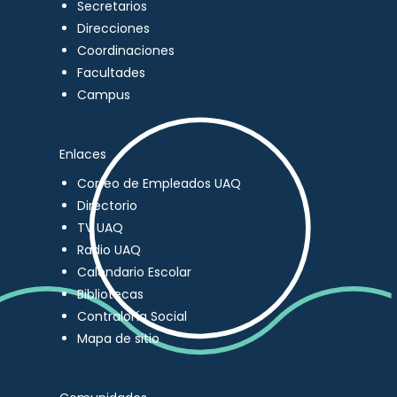
Secretarios
Direcciones
Coordinaciones
Facultades
Campus
Enlaces
Correo de Empleados UAQ
Directorio
TV UAQ
Radio UAQ
Calendario Escolar
Bibliotecas
Contraloría Social
Mapa de sitio