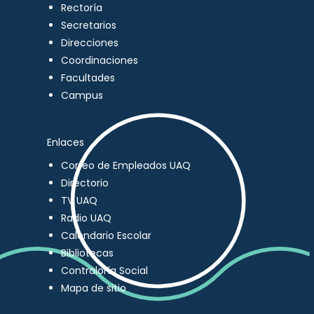
Rectoría
Secretarios
Direcciones
Coordinaciones
Facultades
Campus
Enlaces
Correo de Empleados UAQ
Directorio
TV UAQ
Radio UAQ
Calendario Escolar
Bibliotecas
Contraloría Social
Mapa de sitio