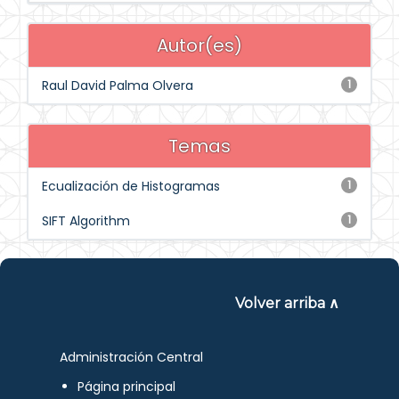
Autor(es)
Raul David Palma Olvera
1
Temas
Ecualización de Histogramas
1
SIFT Algorithm
1
Volver arriba ∧
Administración Central
Página principal