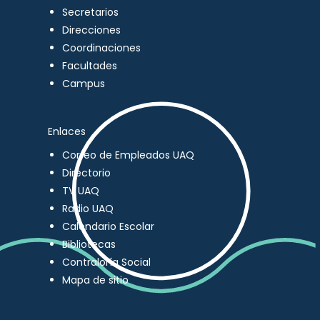
Secretarios
Direcciones
Coordinaciones
Facultades
Campus
Enlaces
Correo de Empleados UAQ
Directorio
TV UAQ
Radio UAQ
Calendario Escolar
Bibliotecas
Contraloría Social
Mapa de sitio