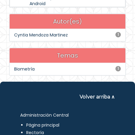
Android
Autor(es)
Cyntia Mendoza Martinez
1
Temas
Biometría
1
Volver arriba ∧
Administración Central
Página principal
Rectoría