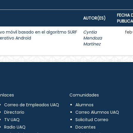
FECHA 
AUTOR(ES)
PUBLIC
ivo móvil basado en el algoritmo SURF
Cyntia
feb
erativo Android
Mendoza
Martinez
Enlaces
Comunidades
Correo de Empleados UAQ
Alumnos
Directorio
Correo Alumnos UAQ
TV UAQ
Solicitud Correo
Radio UAQ
Docentes