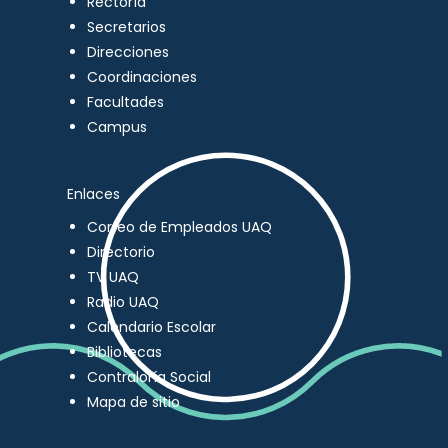
Rectoría
Secretarios
Direcciones
Coordinaciones
Facultades
Campus
Enlaces
Correo de Empleados UAQ
Directorio
TV UAQ
Radio UAQ
Calendario Escolar
Bibliotecas
Contraloría Social
Mapa de sitio