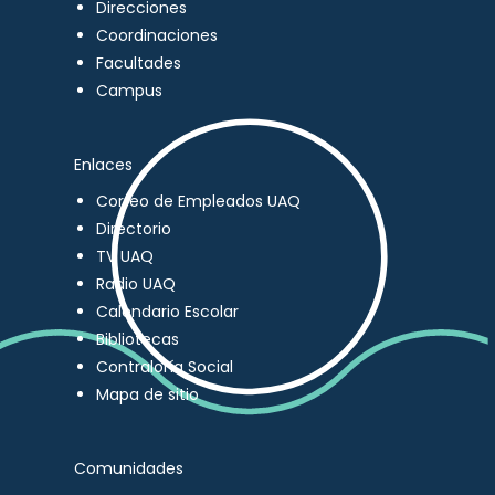
Direcciones
Coordinaciones
Facultades
Campus
Enlaces
Correo de Empleados UAQ
Directorio
TV UAQ
Radio UAQ
Calendario Escolar
Bibliotecas
Contraloría Social
Mapa de sitio
Comunidades