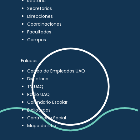
Rectoría
Secretarios
Direcciones
Coordinaciones
Facultades
Campus
Enlaces
Correo de Empleados UAQ
Directorio
TV UAQ
Radio UAQ
Calendario Escolar
Bibliotecas
Contraloría Social
Mapa de sitio