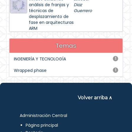
análisis de franjas y
Diaz
técnicas de
Guerrero
desplazamiento de
fase en arquitecturas
ARM
Temas
INGENIERÍA Y TECNOLOGÍA
1
Wrapped phase
1
Volver arriba ∧
Administración Central
Página principal