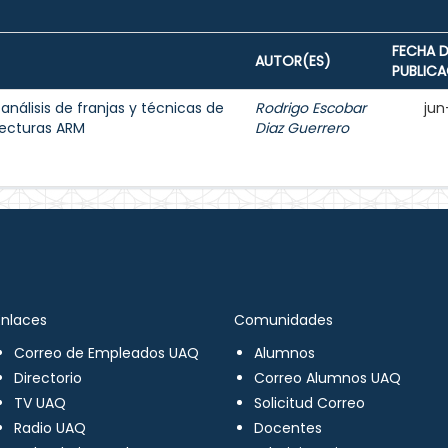
FECHA D
AUTOR(ES)
PUBLIC
 análisis de franjas y técnicas de
Rodrigo Escobar
jun
tecturas ARM
Diaz Guerrero
Enlaces
Comunidades
Correo de Empleados UAQ
Alumnos
Directorio
Correo Alumnos UAQ
TV UAQ
Solicitud Correo
Radio UAQ
Docentes