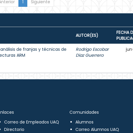
Anterior
1
Siguiente
FECHA D
AUTOR(ES)
PUBLIC
 análisis de franjas y técnicas de
Rodrigo Escobar
jun
tecturas ARM
Diaz Guerrero
Enlaces
Comunidades
Correo de Empleados UAQ
Alumnos
Directorio
Correo Alumnos UAQ