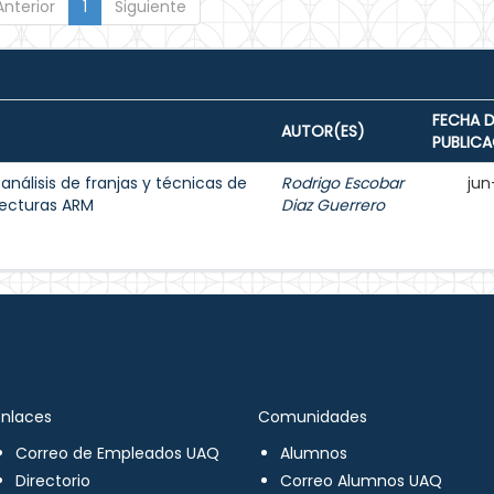
Anterior
1
Siguiente
FECHA D
AUTOR(ES)
PUBLIC
 análisis de franjas y técnicas de
Rodrigo Escobar
jun
tecturas ARM
Diaz Guerrero
Enlaces
Comunidades
Correo de Empleados UAQ
Alumnos
Directorio
Correo Alumnos UAQ