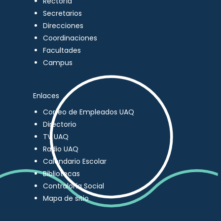
Rectoría
Secretarios
Direcciones
Coordinaciones
Facultades
Campus
Enlaces
Correo de Empleados UAQ
Directorio
TV UAQ
Radio UAQ
Calendario Escolar
Bibliotecas
Contraloría Social
Mapa de sitio