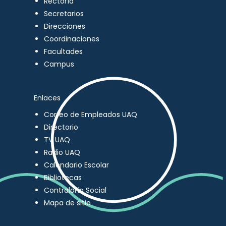
Rectoría
Secretarios
Direcciones
Coordinaciones
Facultades
Campus
Enlaces
Correo de Empleados UAQ
Directorio
TV UAQ
Radio UAQ
Calendario Escolar
Bibliotecas
Contraloría Social
Mapa de sitio