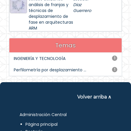
análisis de franjas y
Diaz
técnicas de
Guerrero
desplazamiento de
fase en arquitecturas
ARM
Temas
INGENIERÍA Y TECNOLOGÍA
1
Perfilometría por desplazamiento ...
1
Volver arriba ∧
Administración Central
Página principal