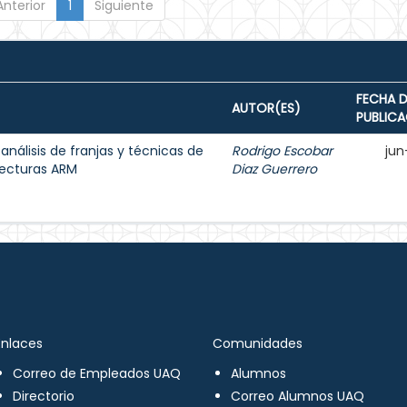
Anterior
1
Siguiente
FECHA D
AUTOR(ES)
PUBLIC
 análisis de franjas y técnicas de
Rodrigo Escobar
jun
tecturas ARM
Diaz Guerrero
Enlaces
Comunidades
Correo de Empleados UAQ
Alumnos
Directorio
Correo Alumnos UAQ