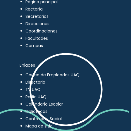
Página principal
Rectoría
Secretarios
Direcciones
Coordinaciones
Facultades
Campus
Enlaces
Correo de Empleados UAQ
Directorio
TV UAQ
Radio UAQ
Calendario Escolar
Bibliotecas
Contraloría Social
Mapa de sitio