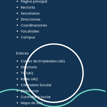
Página principal
Rectoría
Secretarios
Direcciones
Coordinaciones
Facultades
Campus
Enlaces
Correo de Empleados UAQ
Directorio
TV UAQ
Radio UAQ
Calendario Escolar
Bibliotecas
Contraloría Social
Mapa de sitio