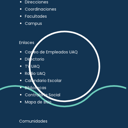
Direcciones
Coordinaciones
Facultades
Campus
Enlaces
Correo de Empleados UAQ
Directorio
TV UAQ
Radio UAQ
Calendario Escolar
Bibliotecas
Contraloría Social
Mapa de sitio
Comunidades