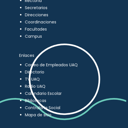
Rectoría
Secretarios
Direcciones
Coordinaciones
Facultades
Campus
Enlaces
Correo de Empleados UAQ
Directorio
TV UAQ
Radio UAQ
Calendario Escolar
Bibliotecas
Contraloría Social
Mapa de sitio