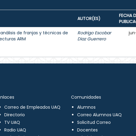
FECHA D
AUTOR(ES)
PUBLIC
 análisis de franjas y técnicas de
Rodrigo Escobar
jun
tecturas ARM
Diaz Guerrero
Enlaces
Comunidades
Correo de Empleados UAQ
Alumnos
Directorio
Correo Alumnos UAQ
TV UAQ
Solicitud Correo
Radio UAQ
Docentes