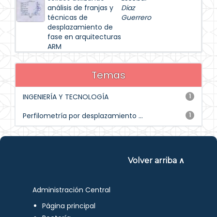
análisis de franjas y
Diaz
técnicas de
Guerrero
desplazamiento de
fase en arquitecturas
ARM
Temas
INGENIERÍA Y TECNOLOGÍA
1
Perfilometría por desplazamiento ...
1
Volver arriba ∧
Administración Central
Página principal