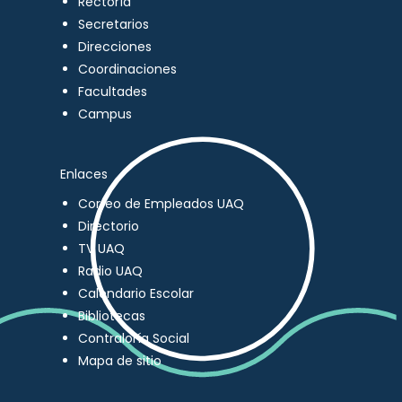
Rectoría
Secretarios
Direcciones
Coordinaciones
Facultades
Campus
Enlaces
Correo de Empleados UAQ
Directorio
TV UAQ
Radio UAQ
Calendario Escolar
Bibliotecas
Contraloría Social
Mapa de sitio