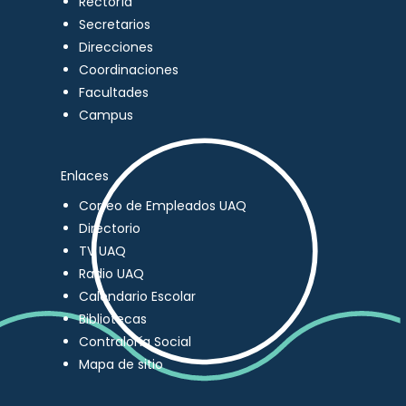
Rectoría
Secretarios
Direcciones
Coordinaciones
Facultades
Campus
Enlaces
Correo de Empleados UAQ
Directorio
TV UAQ
Radio UAQ
Calendario Escolar
Bibliotecas
Contraloría Social
Mapa de sitio