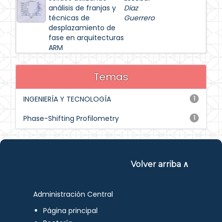
análisis de franjas y
Diaz
técnicas de
Guerrero
desplazamiento de
fase en arquitecturas
ARM
Temas
INGENIERÍA Y TECNOLOGÍA
1
Phase-Shifting Profilometry
1
Volver arriba ∧
Administración Central
Página principal