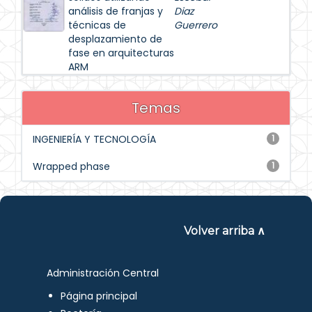
análisis de franjas y
Diaz
técnicas de
Guerrero
desplazamiento de
fase en arquitecturas
ARM
Temas
INGENIERÍA Y TECNOLOGÍA
1
Wrapped phase
1
Volver arriba ∧
Administración Central
Página principal