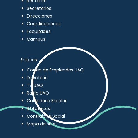
Rectoría
Secretarios
Direcciones
Coordinaciones
Facultades
Campus
Enlaces
Correo de Empleados UAQ
Directorio
TV UAQ
Radio UAQ
Calendario Escolar
Bibliotecas
Contraloría Social
Mapa de sitio