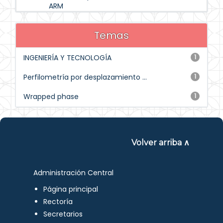
ARM
Temas
INGENIERÍA Y TECNOLOGÍA
1
Perfilometría por desplazamiento ...
1
Wrapped phase
1
Volver arriba ∧
Administración Central
Página principal
Rectoría
Secretarios