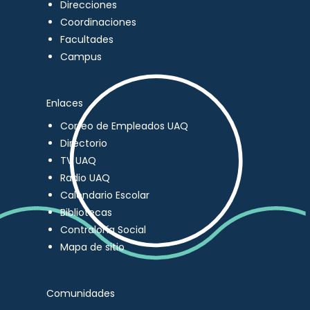
Direcciones
Coordinaciones
Facultades
Campus
Enlaces
Correo de Empleados UAQ
Directorio
TV UAQ
Radio UAQ
Calendario Escolar
Bibliotecas
Contraloría Social
Mapa de sitio
Comunidades