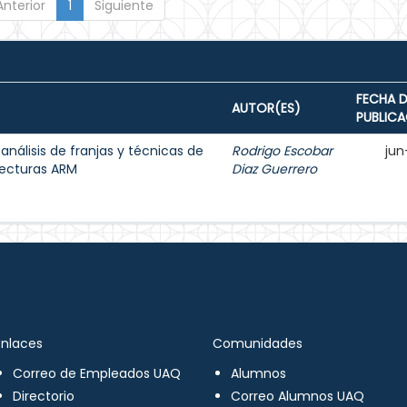
Anterior
1
Siguiente
FECHA D
AUTOR(ES)
PUBLIC
 análisis de franjas y técnicas de
Rodrigo Escobar
jun
tecturas ARM
Diaz Guerrero
Enlaces
Comunidades
Correo de Empleados UAQ
Alumnos
Directorio
Correo Alumnos UAQ