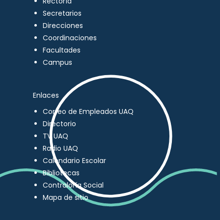
Rectoría
Secretarios
Direcciones
Coordinaciones
Facultades
Campus
Enlaces
Correo de Empleados UAQ
Directorio
TV UAQ
Radio UAQ
Calendario Escolar
Bibliotecas
Contraloría Social
Mapa de sitio