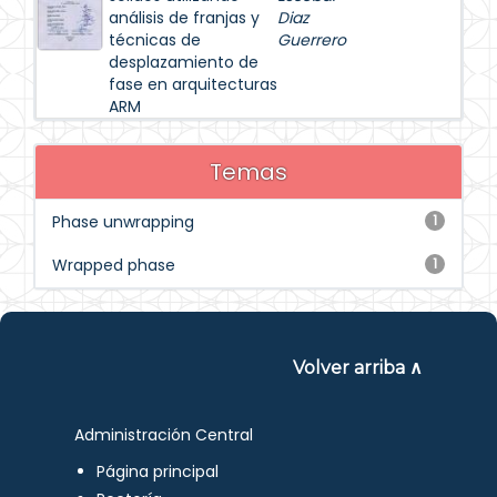
análisis de franjas y
Diaz
técnicas de
Guerrero
desplazamiento de
fase en arquitecturas
ARM
Temas
Phase unwrapping
1
Wrapped phase
1
Volver arriba ∧
Administración Central
Página principal