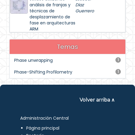
análisis de franjas y
Diaz
técnicas de
Guerrero
desplazamiento de
fase en arquitecturas
ARM
Temas
Phase unwrapping
1
Phase-Shifting Profilometry
1
Volver arriba ∧
Administración Central
Página principal