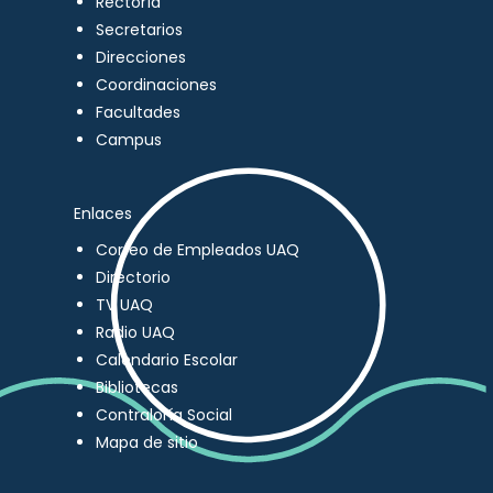
Rectoría
Secretarios
Direcciones
Coordinaciones
Facultades
Campus
Enlaces
Correo de Empleados UAQ
Directorio
TV UAQ
Radio UAQ
Calendario Escolar
Bibliotecas
Contraloría Social
Mapa de sitio