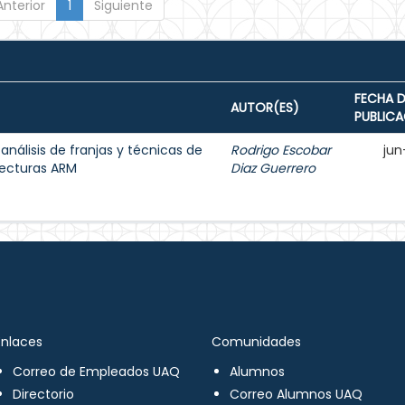
Anterior
1
Siguiente
FECHA D
AUTOR(ES)
PUBLIC
 análisis de franjas y técnicas de
Rodrigo Escobar
jun
tecturas ARM
Diaz Guerrero
Enlaces
Comunidades
Correo de Empleados UAQ
Alumnos
Directorio
Correo Alumnos UAQ