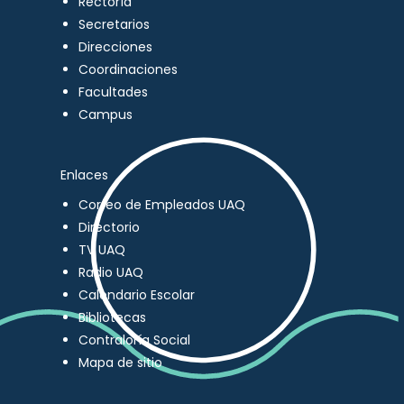
Rectoría
Secretarios
Direcciones
Coordinaciones
Facultades
Campus
Enlaces
Correo de Empleados UAQ
Directorio
TV UAQ
Radio UAQ
Calendario Escolar
Bibliotecas
Contraloría Social
Mapa de sitio