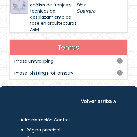
análisis de franjas y
Diaz
técnicas de
Guerrero
desplazamiento de
fase en arquitecturas
ARM
Temas
Phase unwrapping
1
Phase-Shifting Profilometry
1
Volver arriba ∧
Administración Central
Página principal