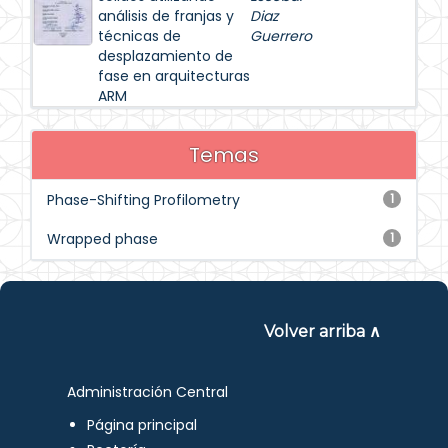
análisis de franjas y
Diaz
técnicas de
Guerrero
desplazamiento de
fase en arquitecturas
ARM
Temas
Phase-Shifting Profilometry
1
Wrapped phase
1
Volver arriba ∧
Administración Central
Página principal