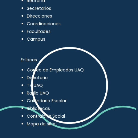
Rectoría
Secretarios
Direcciones
Coordinaciones
Facultades
Campus
Enlaces
Correo de Empleados UAQ
Directorio
TV UAQ
Radio UAQ
Calendario Escolar
Bibliotecas
Contraloría Social
Mapa de sitio