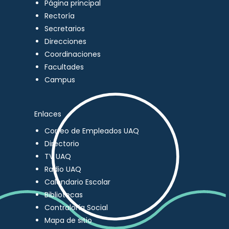
Página principal
Rectoría
Secretarios
Direcciones
Coordinaciones
Facultades
Campus
Enlaces
Correo de Empleados UAQ
Directorio
TV UAQ
Radio UAQ
Calendario Escolar
Bibliotecas
Contraloría Social
Mapa de sitio