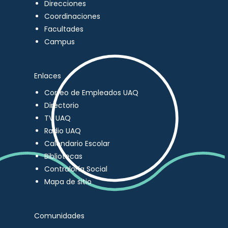
Direcciones
Coordinaciones
Facultades
Campus
Enlaces
Correo de Empleados UAQ
Directorio
TV UAQ
Radio UAQ
Calendario Escolar
Bibliotecas
Contraloría Social
Mapa de sitio
Comunidades