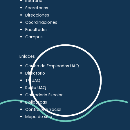
Rectoría
Secretarios
Direcciones
Coordinaciones
Facultades
Campus
Enlaces
Correo de Empleados UAQ
Directorio
TV UAQ
Radio UAQ
Calendario Escolar
Bibliotecas
Contraloría Social
Mapa de sitio