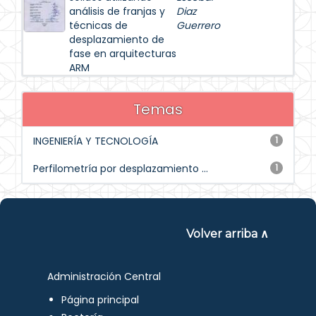
análisis de franjas y
Diaz
técnicas de
Guerrero
desplazamiento de
fase en arquitecturas
ARM
Temas
INGENIERÍA Y TECNOLOGÍA
1
Perfilometría por desplazamiento ...
1
Volver arriba ∧
Administración Central
Página principal