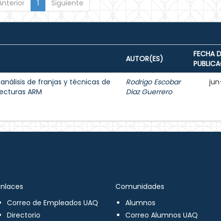
Anterior
1
Siguiente
FECHA D
AUTOR(ES)
PUBLIC
 análisis de franjas y técnicas de
Rodrigo Escobar
jun
tecturas ARM
Diaz Guerrero
Enlaces
Comunidades
Correo de Empleados UAQ
Alumnos
Directorio
Correo Alumnos UAQ