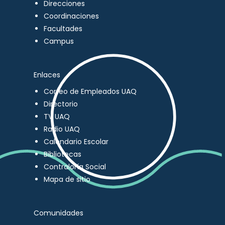
Direcciones
Coordinaciones
Facultades
Campus
Enlaces
Correo de Empleados UAQ
Directorio
TV UAQ
Radio UAQ
Calendario Escolar
Bibliotecas
Contraloría Social
Mapa de sitio
Comunidades