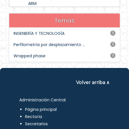
ARM
Temas
INGENIERÍA Y TECNOLOGÍA
1
Perfilometría por desplazamiento ...
1
Wrapped phase
1
Volver arriba ∧
Administración Central
Página principal
Rectoría
Secretarios