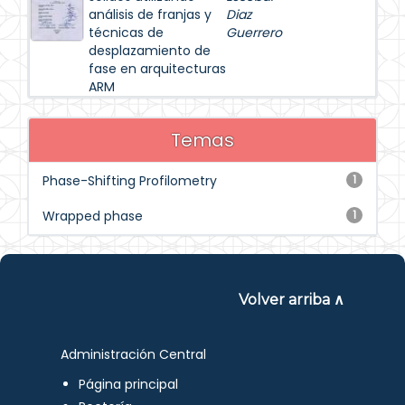
análisis de franjas y
Diaz
técnicas de
Guerrero
desplazamiento de
fase en arquitecturas
ARM
Temas
Phase-Shifting Profilometry
1
Wrapped phase
1
Volver arriba ∧
Administración Central
Página principal