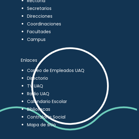
Rectoría
Secretarios
Direcciones
Coordinaciones
Facultades
Campus
Enlaces
Correo de Empleados UAQ
Directorio
TV UAQ
Radio UAQ
Calendario Escolar
Bibliotecas
Contraloría Social
Mapa de sitio