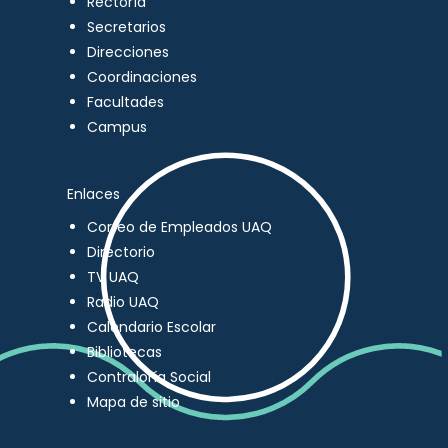
Rectoría
Secretarios
Direcciones
Coordinaciones
Facultades
Campus
Enlaces
Correo de Empleados UAQ
Directorio
TV UAQ
Radio UAQ
Calendario Escolar
Bibliotecas
Contraloría Social
Mapa de sitio