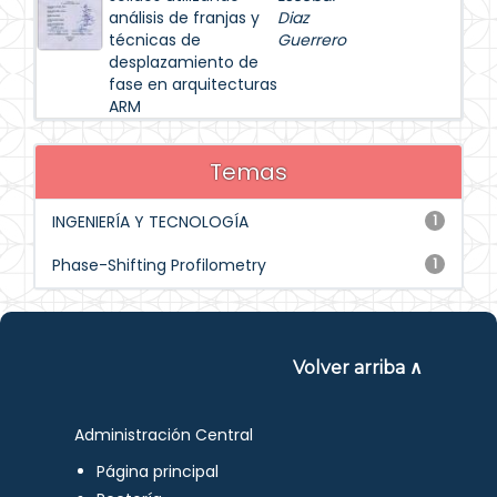
análisis de franjas y
Diaz
técnicas de
Guerrero
desplazamiento de
fase en arquitecturas
ARM
Temas
INGENIERÍA Y TECNOLOGÍA
1
Phase-Shifting Profilometry
1
Volver arriba ∧
Administración Central
Página principal