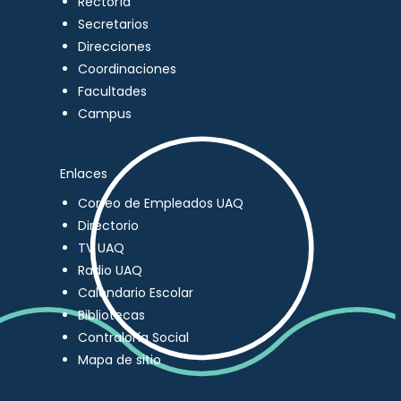
Rectoría
Secretarios
Direcciones
Coordinaciones
Facultades
Campus
Enlaces
Correo de Empleados UAQ
Directorio
TV UAQ
Radio UAQ
Calendario Escolar
Bibliotecas
Contraloría Social
Mapa de sitio