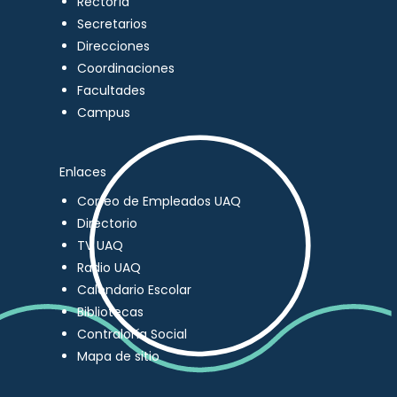
Rectoría
Secretarios
Direcciones
Coordinaciones
Facultades
Campus
Enlaces
Correo de Empleados UAQ
Directorio
TV UAQ
Radio UAQ
Calendario Escolar
Bibliotecas
Contraloría Social
Mapa de sitio