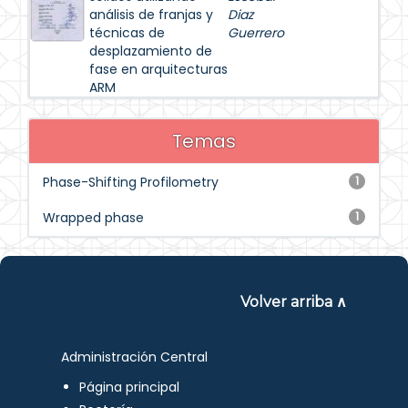
análisis de franjas y
Diaz
técnicas de
Guerrero
desplazamiento de
fase en arquitecturas
ARM
Temas
Phase-Shifting Profilometry
1
Wrapped phase
1
Volver arriba ∧
Administración Central
Página principal