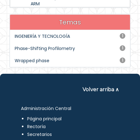
ARM
Temas
INGENIERÍA Y TECNOLOGÍA
1
Phase-Shifting Profilometry
1
Wrapped phase
1
Volver arriba ∧
Administración Central
Página principal
Rectoría
Secretarios