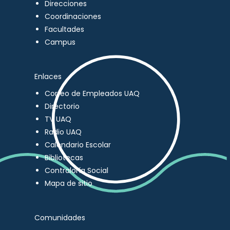
Direcciones
Coordinaciones
Facultades
Campus
Enlaces
Correo de Empleados UAQ
Directorio
TV UAQ
Radio UAQ
Calendario Escolar
Bibliotecas
Contraloría Social
Mapa de sitio
Comunidades