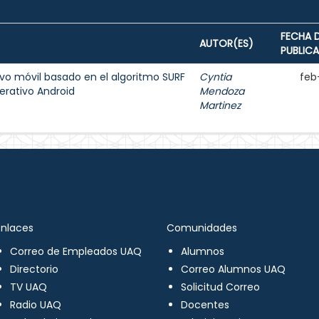
FECHA 
AUTOR(ES)
PUBLIC
ivo móvil basado en el algoritmo SURF
Cyntia
feb
erativo Android
Mendoza
Martinez
Enlaces
Comunidades
Correo de Empleados UAQ
Alumnos
Directorio
Correo Alumnos UAQ
TV UAQ
Solicitud Correo
Radio UAQ
Docentes