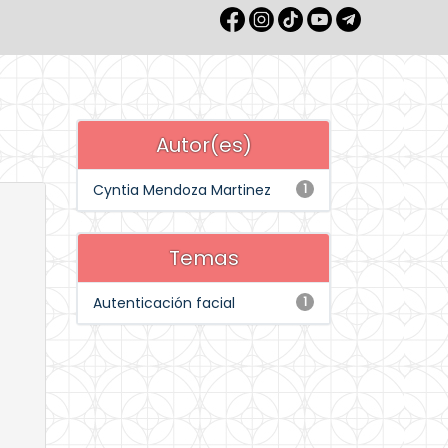
Autor(es)
Cyntia Mendoza Martinez
1
Temas
Autenticación facial
1