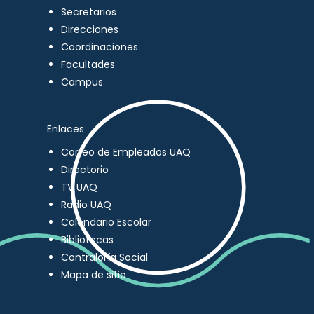
Secretarios
Direcciones
Coordinaciones
Facultades
Campus
Enlaces
Correo de Empleados UAQ
Directorio
TV UAQ
Radio UAQ
Calendario Escolar
Bibliotecas
Contraloría Social
Mapa de sitio