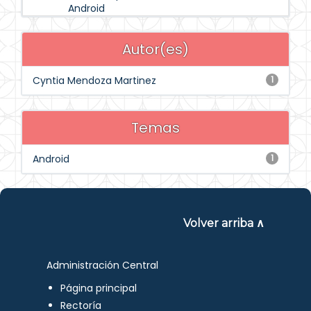
Android
Autor(es)
Cyntia Mendoza Martinez
1
Temas
Android
1
Volver arriba ∧
Administración Central
Página principal
Rectoría