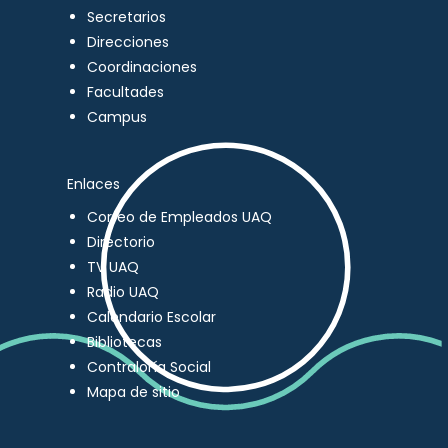
Secretarios
Direcciones
Coordinaciones
Facultades
Campus
Enlaces
Correo de Empleados UAQ
Directorio
TV UAQ
Radio UAQ
Calendario Escolar
Bibliotecas
Contraloría Social
Mapa de sitio