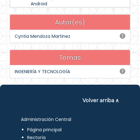
Android
Autor(es)
Cyntia Mendoza Martinez
1
Temas
INGENIERÍA Y TECNOLOGÍA
1
Volver arriba ∧
Administración Central
Página principal
Rectoría