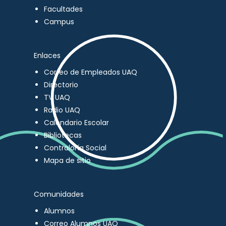
Facultades
Campus
Enlaces
Correo de Empleados UAQ
Directorio
TV UAQ
Radio UAQ
Calendario Escolar
Bibliotecas
Contraloría Social
Mapa de sitio
Comunidades
Alumnos
Correo Alumnos UAQ