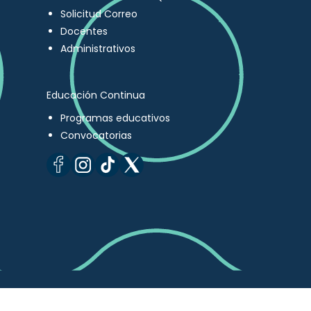
Solicitud Correo
Docentes
Administrativos
Educación Continua
Programas educativos
Convocatorias