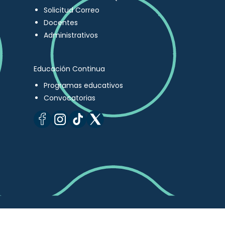
Solicitud Correo
Docentes
Administrativos
Educación Continua
Programas educativos
Convocatorias