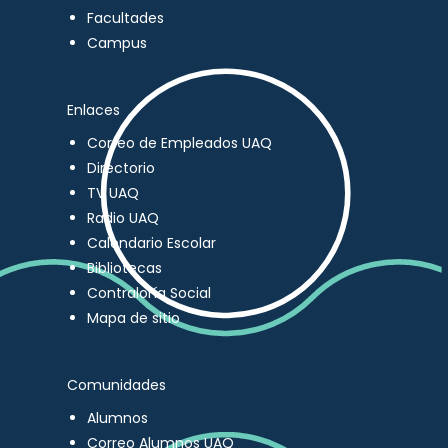
Facultades
Campus
Enlaces
Correo de Empleados UAQ
Directorio
TV UAQ
Radio UAQ
Calendario Escolar
Bibliotecas
Contraloría Social
Mapa de sitio
Comunidades
Alumnos
Correo Alumnos UAQ