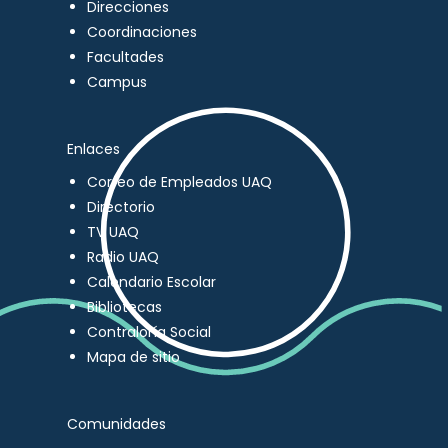
Direcciones
Coordinaciones
Facultades
Campus
Enlaces
Correo de Empleados UAQ
Directorio
TV UAQ
Radio UAQ
Calendario Escolar
Bibliotecas
Contraloría Social
Mapa de sitio
Comunidades