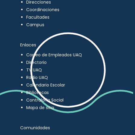
Direcciones
Coordinaciones
Facultades
Campus
Enlaces
Correo de Empleados UAQ
Directorio
TV UAQ
Radio UAQ
Calendario Escolar
Bibliotecas
Contraloría Social
Mapa de sitio
Comunidades