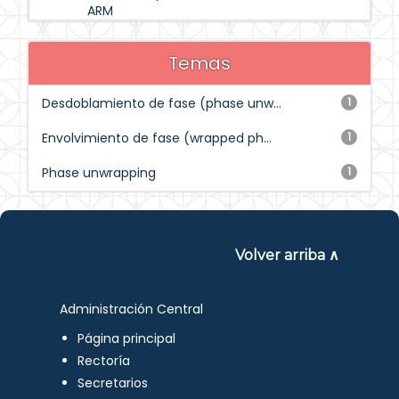
ARM
Temas
Desdoblamiento de fase (phase unw...
1
Envolvimiento de fase (wrapped ph...
1
Phase unwrapping
1
Volver arriba ∧
Administración Central
Página principal
Rectoría
Secretarios