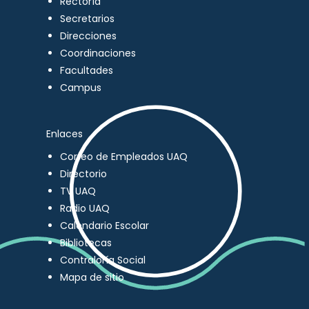
Rectoría
Secretarios
Direcciones
Coordinaciones
Facultades
Campus
Enlaces
Correo de Empleados UAQ
Directorio
TV UAQ
Radio UAQ
Calendario Escolar
Bibliotecas
Contraloría Social
Mapa de sitio