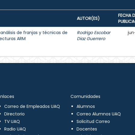
FECHA D
AUTOR(ES)
PUBLIC
 análisis de franjas y técnicas de
Rodrigo Escobar
jun
tecturas ARM
Diaz Guerrero
Enlaces
Comunidades
Correo de Empleados UAQ
Alumnos
Directorio
Correo Alumnos UAQ
TV UAQ
Solicitud Correo
Radio UAQ
Docentes