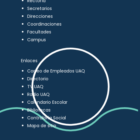
Rectoría
Secretarios
Direcciones
Coordinaciones
Facultades
Campus
Enlaces
Correo de Empleados UAQ
Directorio
TV UAQ
Radio UAQ
Calendario Escolar
Bibliotecas
Contraloría Social
Mapa de sitio