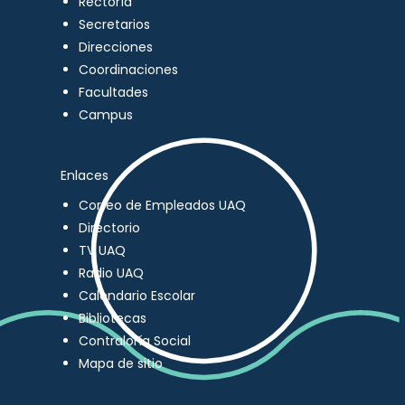
Rectoría
Secretarios
Direcciones
Coordinaciones
Facultades
Campus
Enlaces
Correo de Empleados UAQ
Directorio
TV UAQ
Radio UAQ
Calendario Escolar
Bibliotecas
Contraloría Social
Mapa de sitio