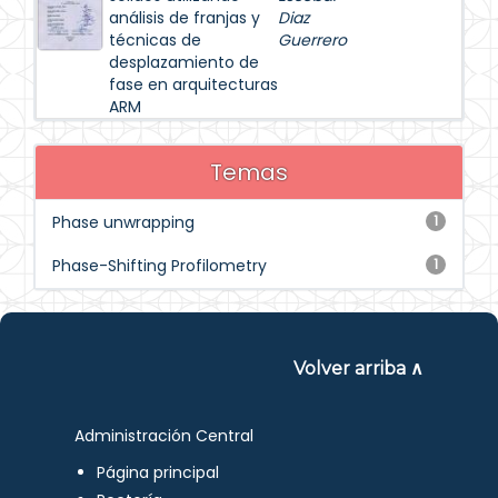
análisis de franjas y
Diaz
técnicas de
Guerrero
desplazamiento de
fase en arquitecturas
ARM
Temas
Phase unwrapping
1
Phase-Shifting Profilometry
1
Volver arriba ∧
Administración Central
Página principal