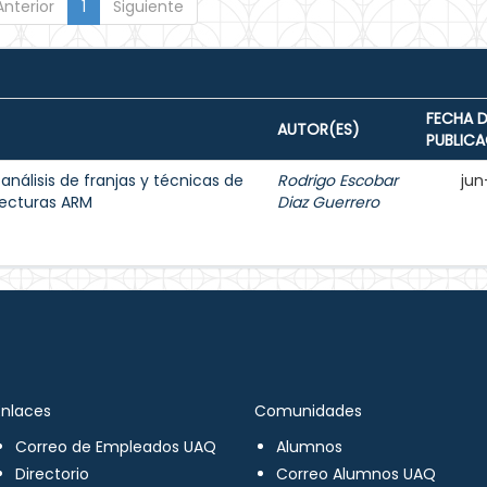
Anterior
1
Siguiente
FECHA D
AUTOR(ES)
PUBLIC
 análisis de franjas y técnicas de
Rodrigo Escobar
jun
tecturas ARM
Diaz Guerrero
Enlaces
Comunidades
Correo de Empleados UAQ
Alumnos
Directorio
Correo Alumnos UAQ